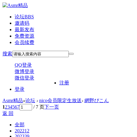
论坛
BBS
邀请码
最新发布
免费资源
会员续费
搜索
QQ登录
微博登录
微信登录
注册
登录
Asmr精品
»
论坛
›
nico会员限定生放送
›
網野ぴこん
1
2
3
4
5
6
7
/ 7 页
下一页
返 回
全部
2022
12
2023
39