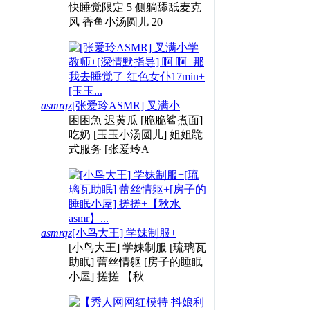
快睡觉限定 5 侧躺舔舐麦克
风 香鱼小汤圆儿 20
asmrqz
[张爱玲ASMR] 叉满小
困困魚 迟黄瓜 [脆脆鲨煮面]
吃奶 [玉玉小汤圆儿] 姐姐跪
式服务 [张爱玲A
asmrqz
[小鸟大王] 学妹制服+
[小鸟大王] 学妹制服 [琉璃瓦
助眠] 蕾丝情躯 [房子的睡眠
小屋] 搓搓 【秋