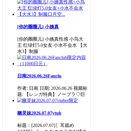
[你的圈圈儿] 小姨真
[你的圈圈儿] 小姨真性感 小鸟大
王 红绿灯5.0女友 小水不会水 【大
水3】制服
日南2026.06.26Fanclu
作者: 日南 日期: 2026.06.26 视频标
题: 【レンガ特典】ノーブラ♡巨
幽灵妹2026.07.07vtub
标题：[2026.07.07]〖耳舐め