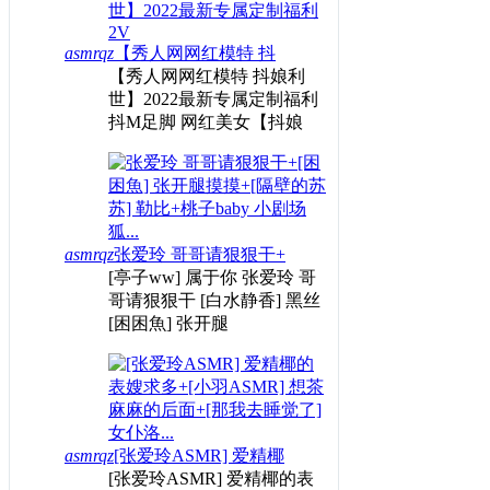
asmrqz
【秀人网网红模特 抖
【秀人网网红模特 抖娘利
世】2022最新专属定制福利
抖M足脚 网红美女【抖娘
asmrqz
张爱玲 哥哥请狠狠干+
[亭子ww] 属于你 张爱玲 哥
哥请狠狠干 [白水静香] 黑丝
[困困魚] 张开腿
asmrqz
[张爱玲ASMR] 爱精椰
[张爱玲ASMR] 爱精椰的表