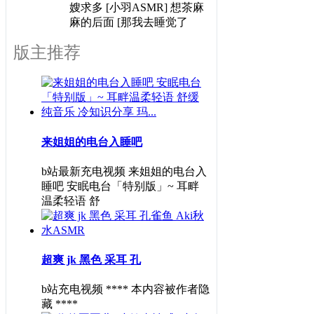
嫂求多 [小羽ASMR] 想茶麻
麻的后面 [那我去睡觉了
版主推荐
来姐姐的电台入睡吧
b站最新充电视频 来姐姐的电台入
睡吧 安眠电台「特别版」~ 耳畔
温柔轻语 舒
超爽 jk 黑色 采耳 孔
b站充电视频 **** 本内容被作者隐
藏 ****