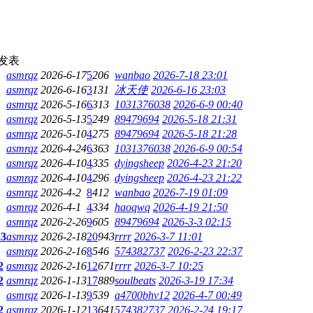
发表
asmrqz
2026-6-17
5
206
wanbao
2026-7-18 23:01
asmrqz
2026-6-16
3
131
冰天使
2026-6-16 23:03
asmrqz
2026-5-16
6
313
1031376038
2026-6-9 00:40
asmrqz
2026-5-13
5
249
89479694
2026-5-18 21:31
asmrqz
2026-5-10
4
275
89479694
2026-5-18 21:28
asmrqz
2026-4-24
6
363
1031376038
2026-6-9 00:54
asmrqz
2026-4-10
4
335
dyingsheep
2026-4-23 21:20
asmrqz
2026-4-10
4
296
dyingsheep
2026-4-23 21:22
asmrqz
2026-4-2
8
412
wanbao
2026-7-19 01:09
asmrqz
2026-4-1
4
334
haoqwq
2026-4-19 21:50
asmrqz
2026-2-26
9
605
89479694
2026-3-3 02:15
2
3
asmrqz
2026-2-18
20
943
rrrr
2026-3-7 11:01
asmrqz
2026-2-16
8
546
574382737
2026-2-23 22:37
2
asmrqz
2026-2-16
12
671
rrrr
2026-3-7 10:25
2
asmrqz
2026-1-13
17
889
soulbeats
2026-3-19 17:34
asmrqz
2026-1-13
9
539
a4700bhv12
2026-4-7 00:49
2
asmrqz
2026-1-12
13
641
574382737
2026-2-24 19:17