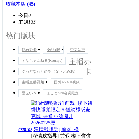
收藏本版
(
45
)
今日
0
主题
135
热门版块
钻石办卡
B站舰限
中文音声
主播办
ずなちゃんねる(Rizunya)
卡
ぐっどなぃとめあ（なぃとめあ）
主播直播视频
国外ASMR视频
憂世いう
まことnico会员限定
asmrqz
[深情默指导] 前戏+楼
[深情默指导] 前戏 楼下饼饼