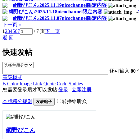
網野ぴこん›2025.11.19nicochannel限定内容
網野ぴこん›2025.11.18nicochannel限定内容
...
網野ぴこん›2025.11.07nicochannel限定内容
下一页 »
1
2
3
4
5
6
7
/ 7 页
下一页
返 回
快速发帖
还可输入
80
高级模式
B
Color
Image
Link
Quote
Code
Smilies
您需要登录后才可以发帖
登录
|
立即注册
本版积分规则
转播给听众
发表帖子
網野ぴこん