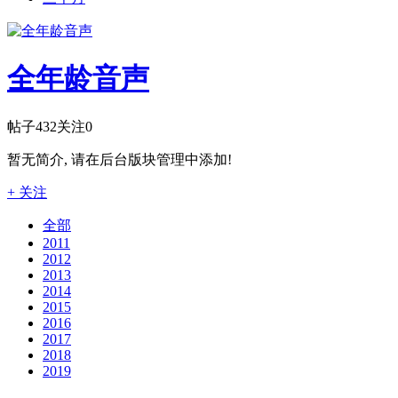
全年龄音声
帖子
432
关注
0
暂无简介, 请在后台版块管理中添加!
+ 关注
全部
2011
2012
2013
2014
2015
2016
2017
2018
2019