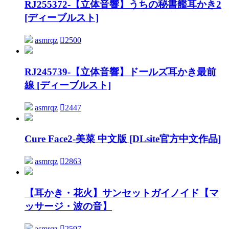
RJ255372-【立体音響】うちの秘書艦耳かき2
[ディーブルスト]
asmrqz

2500
RJ245739-【立体音響】ドールズ耳かき最前
線 [ディーブルスト]
asmrqz

2447
Cure Face2-美菜 中文版 [DLsite官方中文作品]
asmrqz

2863
【耳かき・花火】サンセットガイノイド【マ
ッサージ・波の音】
asmrqz

2597