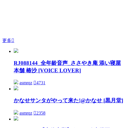
更多

RJ088144_全年龄音声_ささやき庵 添い寝屋
本舗 椿沙 [VOICE LOVER]
asmrqz

4731
かなせサンタがやって来た!@かなせ [黒月堂]
asmrqz

2358