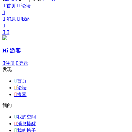

首页

论坛


消息

我的



Hi 游客

注册

登录
发现

首页

论坛

搜索
我的

我的空间

消息提醒

我的帖子