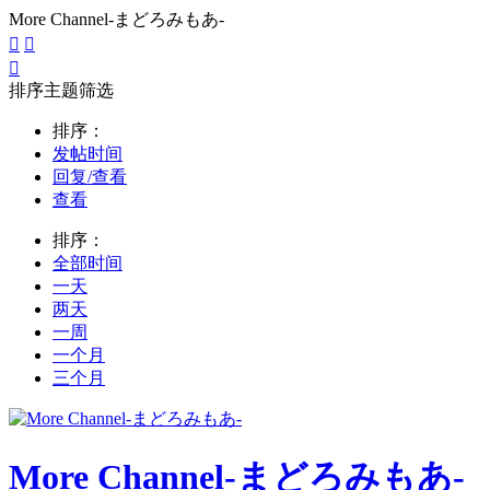
More Channel-まどろみもあ-



排序主题筛选
排序：
发帖时间
回复/查看
查看
排序：
全部时间
一天
两天
一周
一个月
三个月
More Channel-まどろみもあ-