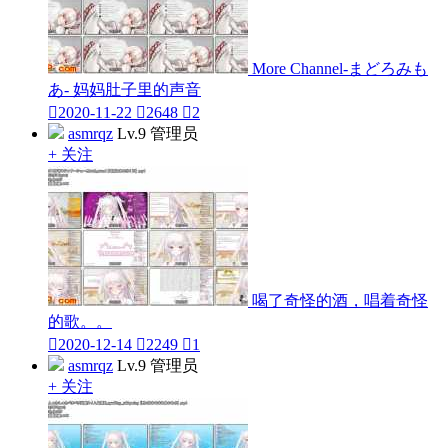
More Channel-まどろみも
あ- 妈妈肚子里的声音

2020-11-22

2648

2
asmrqz
Lv.9 管理员
+ 关注
喝了奇怪的酒，唱着奇怪
的歌。。

2020-12-14

2249

1
asmrqz
Lv.9 管理员
+ 关注