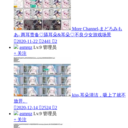
More Channel-まどろみも
あ- 两耳责备♡舔耳朵&耳朵♡不良少女游戏场景

2020-11-22

2441

2
asmrqz
Lv.9 管理员
+ 关注
kiss,耳朵清洁，吸上了就不
放开。

2020-12-14

2524

2
asmrqz
Lv.9 管理员
+ 关注