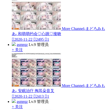
More Channel-まどろみも
あ- 和萌萌约会♡心跳♡接吻

2020-11-22

2495

1
asmrqz
Lv.9 管理员
+ 关注
More Channel-まどろみも
あ- 安眠治疗 掏耳朵音叉

2020-11-22

2413

1
asmrqz
Lv.9 管理员
+ 关注