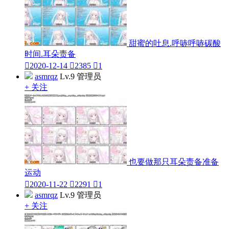
甜蜜的吐息.呼哧呼哧碳酸
时间.耳朵责备

2020-12-14

2385

1
asmrqz
Lv.9 管理员
+ 关注
也要做那只耳朵责备准备
运动

2020-11-22

2291

1
asmrqz
Lv.9 管理员
+ 关注