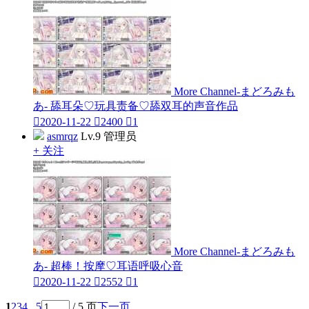
More Channel-まどろみも
あ- 舔耳朵♡玩具责备♡舔双耳的声音作品

2020-11-22

2400

1
asmrqz
Lv.9 管理员
+ 关注
More Channel-まどろみも
あ- 超棒！按摩♡耳语呼吸心音

2020-11-22

2552

1
1
2
3
4
.. 5
/ 5 页
下一页