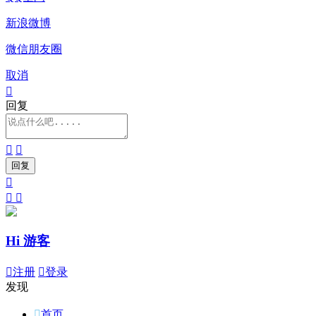
新浪微博
微信朋友圈
取消

回复





Hi 游客

注册

登录
发现

首页