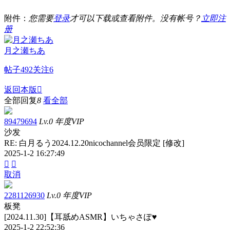
附件：
您需要
登录
才可以下载或查看附件。没有帐号？
立即注
册
月之瀬ちあ
帖子
492
关注
6
返回本版

全部回复
8
看全部
89479694
Lv.0 年度VIP
沙发
RE: 白月るう2024.12.20nicochannel会员限定 [修改]
2025-1-2 16:27:49


取消
2281126930
Lv.0 年度VIP
板凳
[2024.11.30]【耳舐めASMR】いちゃさぽ♥
2025-1-2 22:52:36