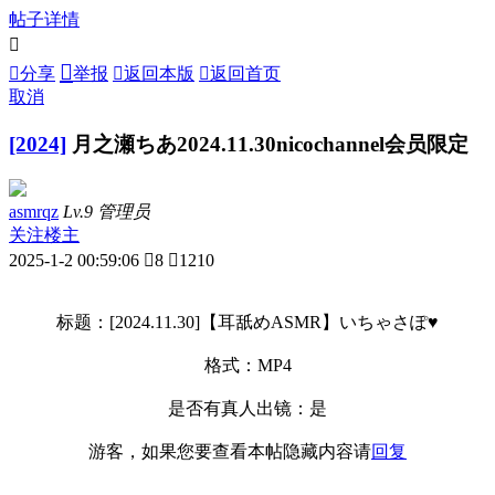
帖子详情



分享
举报

返回本版

返回首页
取消
[2024]
月之瀬ちあ2024.11.30nicochannel会员限定
asmrqz
Lv.9 管理员
关注楼主
2025-1-2 00:59:06

8

1210
标题：[2024.11.30]【耳舐めASMR】いちゃさぽ♥
格式：MP4
是否有真人出镜：是
游客，如果您要查看本帖隐藏内容请
回复