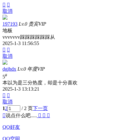


取消
197193
Lv.0 贵宾VIP
地板
vvvvvvv踩踩踩踩踩踩从
2025-1-3 11:56:55


取消
dgjhdx
Lv.0 年度VIP
#
5
本以为是三分热度，却是十分喜欢
2025-1-3 13:13:21


取消
1
2
/ 2 页
下一页

说点什么吧.....



QQ好友
QQ空间