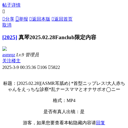
帖子详情



分享
举报

返回本版

返回首页
取消
[2025]
真琴2025.02.28Fanclub限定内容
asmrqz
Lv.9 管理员
关注楼主
2025-3-9 00:35:36

106

5822
标题：[2025.02.28][ASMR耳舐め] *首型ニップレス!大人赤ち
ゃんをえっちな診察*乱ナースママとオナサポオ◯ニー
格式：MP4
是否有真人出镜：是
游客，如果您要查看本帖隐藏内容请
回复