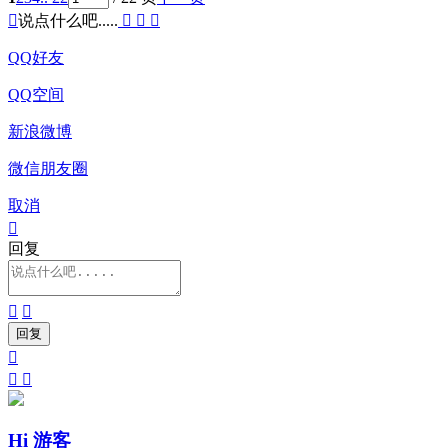

说点什么吧.....



QQ好友
QQ空间
新浪微博
微信朋友圈
取消

回复





Hi 游客