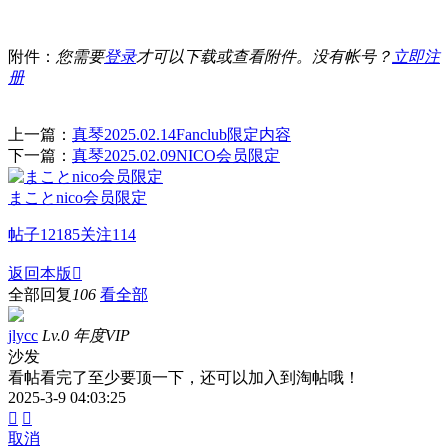
附件：
您需要
登录
才可以下载或查看附件。没有帐号？
立即注
册
上一篇：
真琴2025.02.14Fanclub限定内容
下一篇：
真琴2025.02.09NICO会员限定
まことnico会员限定
帖子
12185
关注
114
返回本版

全部回复
106
看全部
jlycc
Lv.0 年度VIP
沙发
看帖看完了至少要顶一下，还可以加入到淘帖哦！
2025-3-9 04:03:25


取消