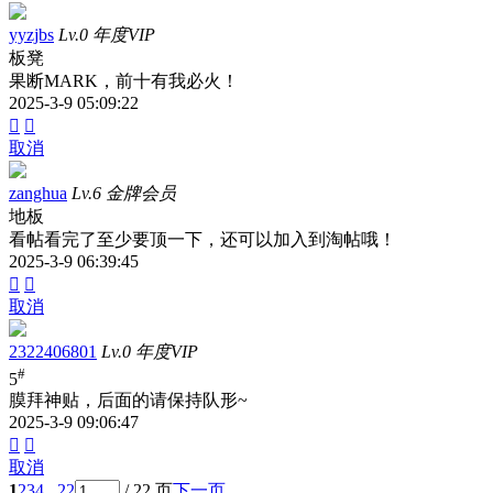
yyzjbs
Lv.0 年度VIP
板凳
果断MARK，前十有我必火！
2025-3-9 05:09:22


取消
zanghua
Lv.6 金牌会员
地板
看帖看完了至少要顶一下，还可以加入到淘帖哦！
2025-3-9 06:39:45


取消
2322406801
Lv.0 年度VIP
#
5
膜拜神贴，后面的请保持队形~
2025-3-9 09:06:47


取消
1
2
3
4
.. 22
/ 22 页
下一页