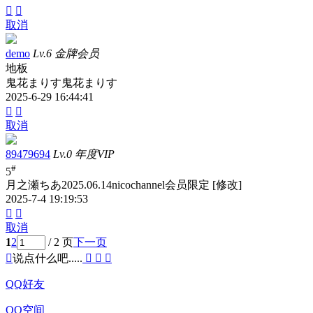


取消
demo
Lv.6 金牌会员
地板
鬼花まりす鬼花まりす
2025-6-29 16:44:41


取消
89479694
Lv.0 年度VIP
#
5
月之瀬ちあ2025.06.14nicochannel会员限定 [修改]
2025-7-4 19:19:53


取消
1
2
/ 2 页
下一页

说点什么吧.....



QQ好友
QQ空间