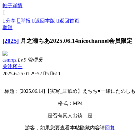
帖子详情



分享
举报

返回本版

返回首页
取消
[2025]
月之瀬ちあ2025.06.14nicochannel会员限定
asmrqz
Lv.9 管理员
关注楼主
2025-6-25 01:29:52

5

611
标题：[2025.06.14]【実写_耳舐め】えちち♥一緒にたのしも
格式：MP4
是否有真人出镜：是
游客，如果您要查看本帖隐藏内容请
回复