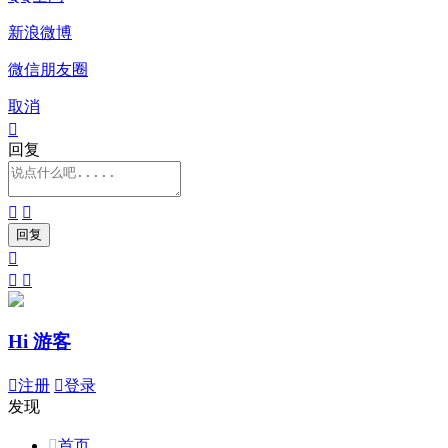
新浪微博
微信朋友圈
取消

回复





Hi 游客

注册

登录
发现

首页