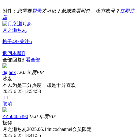
附件：
您需要
登录
才可以下载或查看附件。没有帐号？
立即注
册
月之瀬ちあ
帖子
487
关注
6
返回本版

全部回复
5
看全部
dgjhdx
Lv.0 年度VIP
沙发
本以为是三分热度，却是十分喜欢
2025-6-25 12:54:53


取消
ZZ50465390
Lv.0 年度VIP
板凳
月之瀬ちあ2025.06.14nicochannel会员限定
2025-6-25 18:41:55