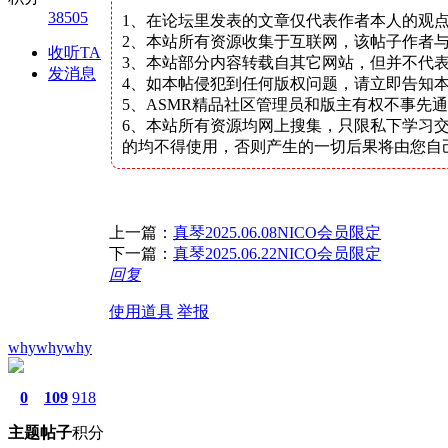
38505
1、在论坛里发表的文章仅代表作者本人的观
2、本站所有资源收集于互联网，该帖子作者与
收听TA
3、本站部分内容转载自其它网站，但并不代
发消息
4、如本帖侵犯到任何版权问题，请立即告知
5、ASMR精品社区管理员和版主有权不事先
6、本站所有资源均网上搜集，只限私下学习
的均不得使用，否则产生的一切后果将由您自
上一篇：
真琴2025.06.08NICO会员限定
下一篇：
真琴2025.06.22NICO会员限定
回复
使用道具
举报
whywhywhy
0
109
918
主题
帖子
积分