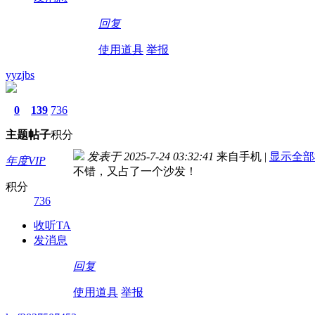
回复
使用道具
举报
yyzjbs
0
139
736
主题
帖子
积分
发表于 2025-7-24 03:32:41
来自手机
|
显示全部
年度VIP
不错，又占了一个沙发！
积分
736
收听TA
发消息
回复
使用道具
举报