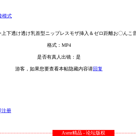
读模式
ー上下透け透け乳首型ニップレスモザ挿入＆ゼロ距離お〇んこ
格式：MP4
是否有真人出镜：是
游客，如果您要查看本帖隐藏内容请
回复
即注册
Asmr精品 - 论坛版权