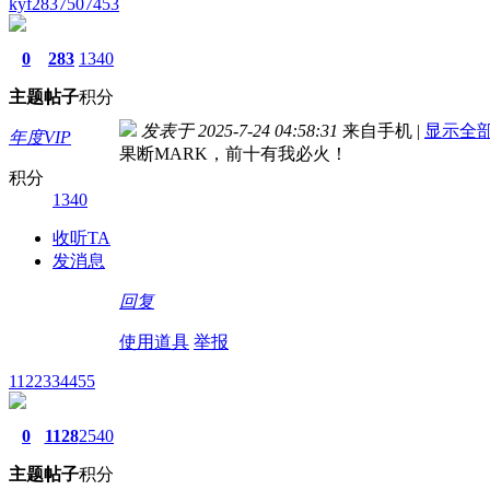
kyf2837507453
0
283
1340
主题
帖子
积分
发表于 2025-7-24 04:58:31
来自手机
|
显示全
年度VIP
果断MARK，前十有我必火！
积分
1340
收听TA
发消息
回复
使用道具
举报
1122334455
0
1128
2540
主题
帖子
积分