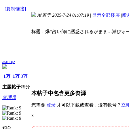
[复制链接]
发表于 2025-7-24 01:07:19
|
显示全部楼层
|
阅
标题：爆*占い師に誘惑されるがまま…潮ぴゅ
asmrqz
1万
1万
3万
主题
帖子
积分
本帖子中包含更多资源
管理员
您需要
登录
才可以下载或查看，没有帐号？
立
x
积分