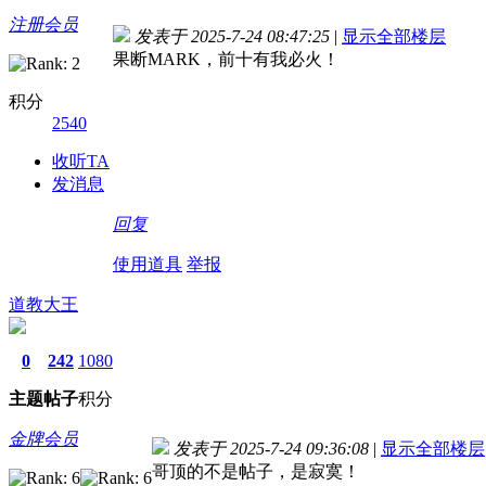
注册会员
发表于 2025-7-24 08:47:25
|
显示全部楼层
果断MARK，前十有我必火！
积分
2540
收听TA
发消息
回复
使用道具
举报
道教大王
0
242
1080
主题
帖子
积分
金牌会员
发表于 2025-7-24 09:36:08
|
显示全部楼层
哥顶的不是帖子，是寂寞！