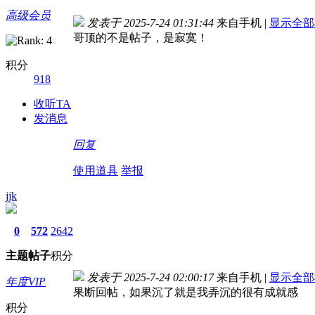
高级会员
发表于 2025-7-24 01:31:44
来自手机
|
显示全部
哥顶的不是帖子，是寂寞！
积分
918
收听TA
发消息
回复
使用道具
举报
jjk
0
572
2642
主题
帖子
积分
发表于 2025-7-24 02:00:17
来自手机
|
显示全部
年度VIP
果断回帖，如果沉了就是我弄沉的很有成就感
积分