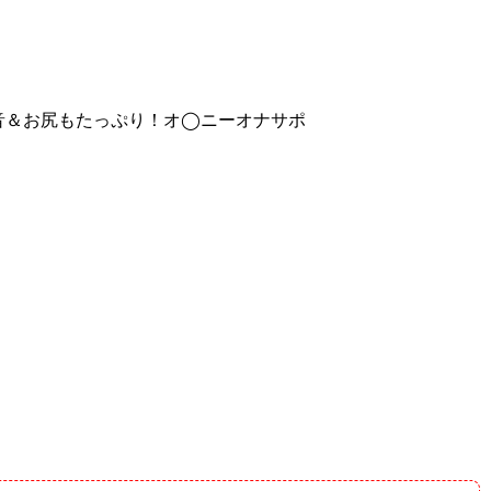
音＆お尻もたっぷり！オ◯ニーオナサポ