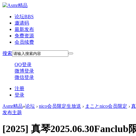
论坛
BBS
邀请码
最新发布
免费资源
会员续费
搜索
QQ登录
微博登录
微信登录
注册
登录
Asmr精品
»
论坛
›
nico会员限定生放送
›
まことnico会员限定
›
真
发布主题
[2025]
真琴2025.06.30Fancl