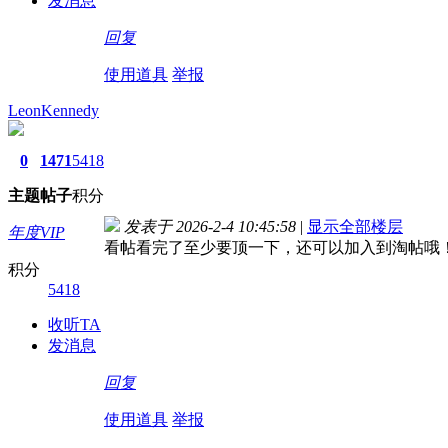
发消息
回复
使用道具
举报
LeonKennedy
0
1471
5418
主题
帖子
积分
发表于 2026-2-4 10:45:58
|
显示全部楼层
年度VIP
看帖看完了至少要顶一下，还可以加入到淘帖哦
积分
5418
收听TA
发消息
回复
使用道具
举报