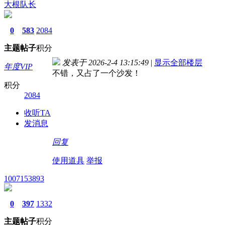
大根队长
0
583
2084
主题
帖子
积分
发表于 2026-2-4 13:15:49
|
显示全部楼层
年度VIP
不错，又占了一个沙发！
积分
2084
收听TA
发消息
回复
使用道具
举报
1007153893
0
397
1332
主题
帖子
积分