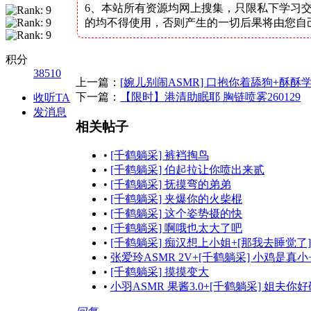
6、本站所有资源均网上搜集，只限私下学习
的均不得使用，否则产生的一切后果将由您自
积分
38510
上一篇：
[婉儿别闹ASMR] 口抱你着舔狗+酥酥
下一篇：
【限时】港清助眠耶 胸链喷雾260129
收听TA
发消息
相关帖子
•
[千鹤躺采] 裤裆掏鸟
•
[千鹤躺采] 伯起拉让你喷出来贰
•
[千鹤躺采] 抚摸弯的弟弟
•
[千鹤躺采] 夹爆你的火柴棍
•
[千鹤躺采] 这个姿势摄的快
•
[千鹤躺采] 啊哦也太大了吧
•
[千鹤躺采] 痴汉想上小姐+[那我去睡觉了]
•
张爱玲ASMR 2V+[千鹤躺采] 小鸡是真小
•
[千鹤躺采] 摸摸变大
•
小羽ASMR 果酱3.0+[千鹤躺采] 姐夫你