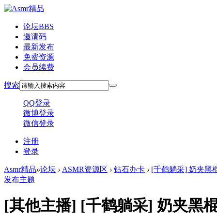
论坛
BBS
邀请码
最新发布
免费资源
会员续费
搜索
QQ登录
微博登录
微信登录
注册
登录
Asmr精品
»
论坛
›
ASMR资源区
›
钻石办卡
›
[千鹤躺采] 奶夹黑
发布主题
[其他主播]
[千鹤躺采] 奶夹黑