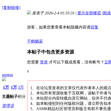
[复制链接]
发表于 2026-2-4 01:33:31
|
显示全部楼层
|
阅读
游客，如果您要查看本帖隐藏内容请
回复
千鹤躺采
本帖子中包含更多资源
您需要
登录
才可以下载或查看，没有帐号？
立
x
asmrqz
1万
1万
3万
1、在论坛里发表的文章仅代表作者本人的观
2、本站所有资源收集于互联网，该帖子作者与
主题
帖子
积分
3、本站部分内容转载自其它网站，但并不代
4、如本帖侵犯到任何版权问题，请立即告知
管理员
5、ASMR精品社区管理员和版主有权不事先