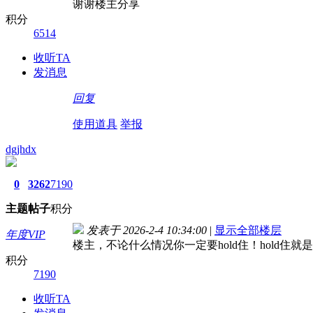
谢谢楼主分享
积分
6514
收听TA
发消息
回复
使用道具
举报
dgjhdx
0
3262
7190
主题
帖子
积分
发表于 2026-2-4 10:34:00
|
显示全部楼层
年度VIP
楼主，不论什么情况你一定要hold住！hold住就
积分
7190
收听TA