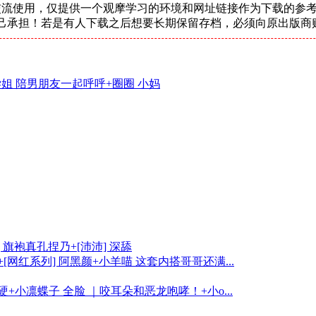
交流使用，仅提供一个观摩学习的环境和网址链接作为下载的参考
己承担！若是有人下载之后想要长期保留存档，必须向原出版商
学姐 陪男朋友一起呼呼+圈圈 小妈
 旗袍真孔捏乃+[沛沛] 深舔
+[网红系列] 阿黑颜+小羊喵 这套内搭哥哥还满...
好硬+小凛蝶子 全脸 ｜咬耳朵和恶龙咆哮！+小o...