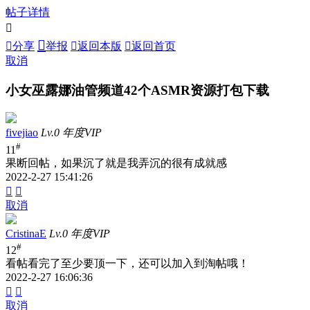
帖子详情



分享
举报

返回本版

返回首页
取消
小女巫露娜油管频道42个ASMR资源打包下载
fivejiao
Lv.0 年度VIP
#
11
果断回帖，如果沉了就是我弄沉的很有成就感
2022-2-27 15:41:26


取消
CristinaE
Lv.0 年度VIP
#
12
看帖看完了至少要顶一下，还可以加入到淘帖哦！
2022-2-27 16:06:36


取消