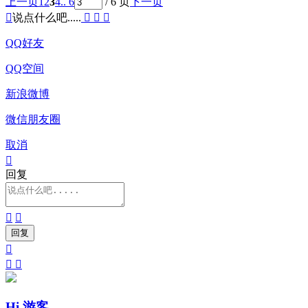
上一页
1
2
3
4
.. 6
/ 6 页
下一页

说点什么吧.....



QQ好友
QQ空间
新浪微博
微信朋友圈
取消

回复





Hi 游客