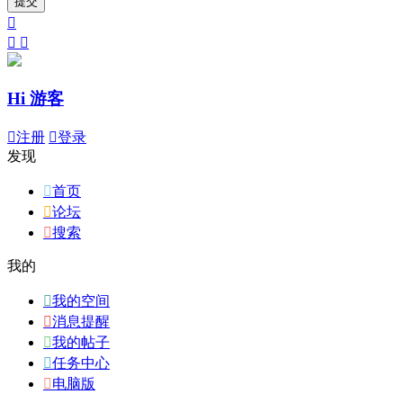
提交



Hi 游客

注册

登录
发现

首页

论坛

搜索
我的

我的空间

消息提醒

我的帖子

任务中心

电脑版