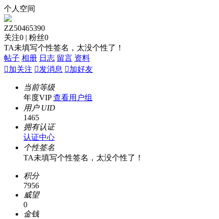
个人空间
ZZ50465390
关注
0
|
粉丝
0
TA未填写个性签名，太没个性了！
帖子
相册
日志
留言
资料

加关注

发消息

加好友
当前等级
年度VIP
查看用户组
用户 UID
1465
拥有认证
认证中心
个性签名
TA未填写个性签名，太没个性了！
积分
7956
威望
0
金钱