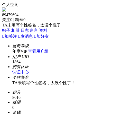
个人空间
89479694
关注
0
|
粉丝
0
TA未填写个性签名，太没个性了！
帖子
相册
日志
留言
资料

加关注

发消息

加好友
当前等级
年度VIP
查看用户组
用户 UID
1864
拥有认证
认证中心
个性签名
TA未填写个性签名，太没个性了！
积分
8016
威望
0
金钱