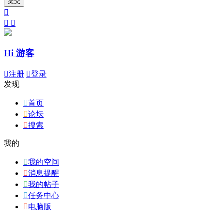
提交



Hi 游客

注册

登录
发现

首页

论坛

搜索
我的

我的空间

消息提醒

我的帖子

任务中心

电脑版