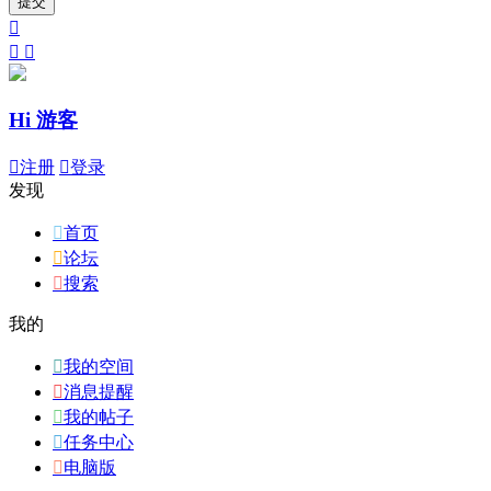
提交



Hi 游客

注册

登录
发现

首页

论坛

搜索
我的

我的空间

消息提醒

我的帖子

任务中心

电脑版