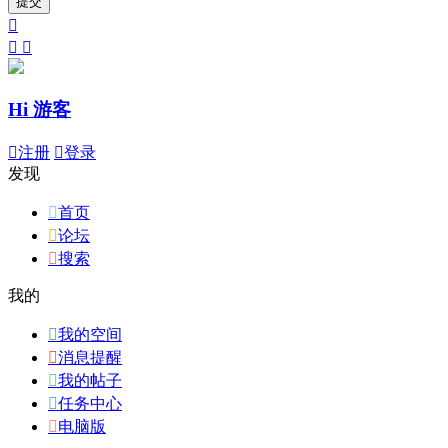
提交



Hi 游客

注册

登录
发现

首页

论坛

搜索
我的

我的空间

消息提醒

我的帖子

任务中心

电脑版