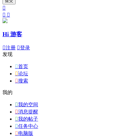
提交



Hi 游客

注册

登录
发现

首页

论坛

搜索
我的

我的空间

消息提醒

我的帖子

任务中心

电脑版