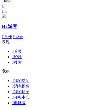
提交



Hi 游客

注册

登录
发现

首页

论坛

搜索
我的

我的空间

消息提醒

我的帖子

任务中心

电脑版