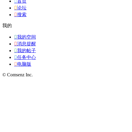

首页

论坛

搜索
我的

我的空间

消息提醒

我的帖子

任务中心

电脑版
© Comsenz Inc.