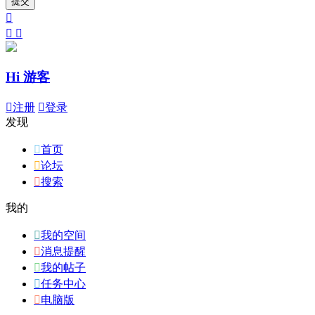
提交



Hi 游客

注册

登录
发现

首页

论坛

搜索
我的

我的空间

消息提醒

我的帖子

任务中心

电脑版