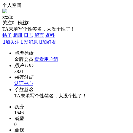
个人空间
xxxlz
关注
0
|
粉丝
0
TA未填写个性签名，太没个性了！
帖子
相册
日志
留言
资料

加关注

发消息

加好友
当前等级
金牌会员
查看用户组
用户 UID
3821
拥有认证
认证中心
个性签名
TA未填写个性签名，太没个性了！
积分
1546
威望
0
金钱