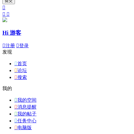
提交



Hi 游客

注册

登录
发现

首页

论坛

搜索
我的

我的空间

消息提醒

我的帖子

任务中心

电脑版