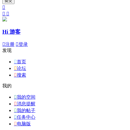
提交



Hi 游客

注册

登录
发现

首页

论坛

搜索
我的

我的空间

消息提醒

我的帖子

任务中心

电脑版