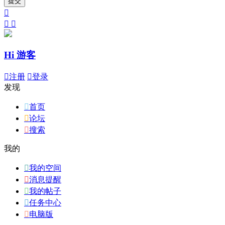
提交



Hi 游客

注册

登录
发现

首页

论坛

搜索
我的

我的空间

消息提醒

我的帖子

任务中心

电脑版