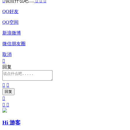

说点什么吧.....



QQ好友
QQ空间
新浪微博
微信朋友圈
取消

回复





Hi 游客