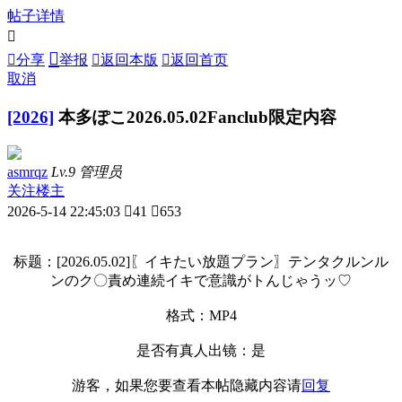
帖子详情



分享
举报

返回本版

返回首页
取消
[2026]
本多ぽこ2026.05.02Fanclub限定内容
asmrqz
Lv.9 管理员
关注楼主
2026-5-14 22:45:03

41

653
标题：[2026.05.02]〖イキたい放題プラン〗テンタクルンル
ンのク〇責め連続イキで意識がトんじゃうッ♡
格式：MP4
是否有真人出镜：是
游客，如果您要查看本帖隐藏内容请
回复