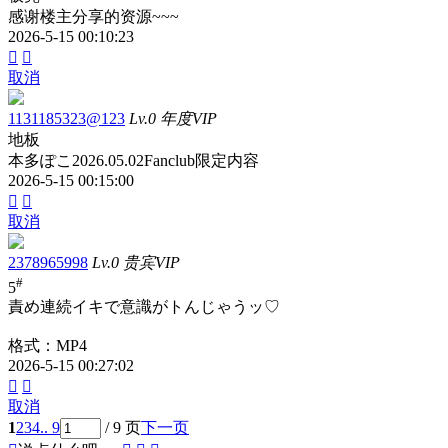
感谢楼主分享的资源~~~
2026-5-15 00:10:23


取消
1131185323@123
Lv.0 年度VIP
地板
本多ぽこ2026.05.02Fanclub限定内容
2026-5-15 00:15:00


取消
2378965998
Lv.0 贵宾VIP
#
5
責め連続イキで意識がトんじゃうッ♡
格式：MP4
2026-5-15 00:27:02


取消
1
2
3
4
.. 9
/ 9 页
下一页