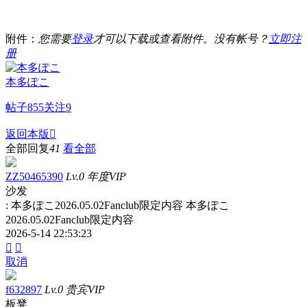
附件：
您需要
登录
才可以下载或查看附件。没有帐号？
立即注
册
本多ぽこ
帖子
855
关注
9
返回本版

全部回复
41
看全部
ZZ50465390
Lv.0 年度VIP
沙发
: 本多ぽこ2026.05.02Fanclub限定内容 本多ぽこ
2026.05.02Fanclub限定内容
2026-5-14 22:53:23


取消
f632897
Lv.0 贵宾VIP
板凳