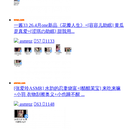
一酱33 26.4月one新品《花瓣人生》+[容容儿助眠] 黄瓜
是真爱+[涩琪の助眠] 甜我用...
asmrqz

57

1133
[张爱玲ASMR] 水韵的忍妻烧富+[醋醋茉宝] 来吃来嘛
+小羽 衣物刮擦奥义+小也睡不醒 ...
asmrqz

63

1148