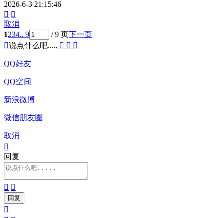
2026-6-3 21:15:46


取消
1
2
3
4
.. 9
/ 9 页
下一页

说点什么吧.....



QQ好友
QQ空间
新浪微博
微信朋友圈
取消

回复


