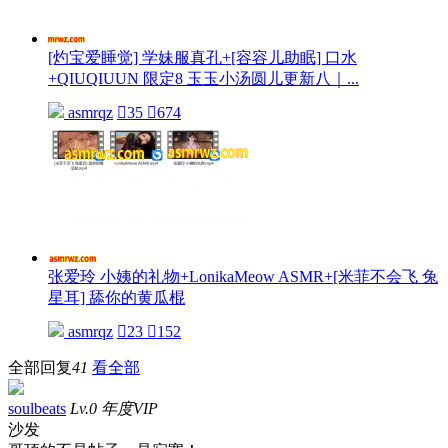
[灼宝爱睡觉] 学妹服真孔+[容容儿助眠] 口水
+QIUQIUUN 限定8 玉玉小汤圆儿更新八｜...
asmrqz

35

674
张爱玲 小姨的礼物+LonikaMeow ASMR+[米菲不会飞 兔
星耳] 舔你的黄瓜棍
asmrqz

23

152
全部回复
41
看全部
soulbeats
Lv.0 年度VIP
沙发