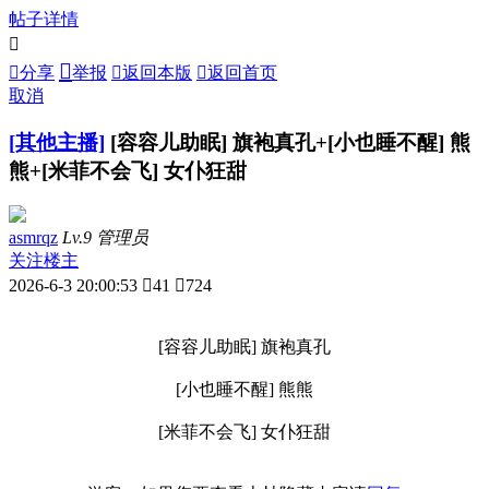
帖子详情



分享
举报

返回本版

返回首页
取消
[其他主播]
[容容儿助眠] 旗袍真孔+[小也睡不醒] 熊
熊+[米菲不会飞] 女仆狂甜
asmrqz
Lv.9 管理员
关注楼主
2026-6-3 20:00:53

41

724
[容容儿助眠] 旗袍真孔
[小也睡不醒] 熊熊
[米菲不会飞] 女仆狂甜