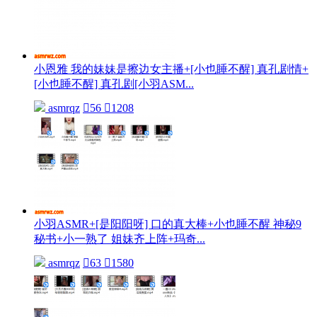
小恩雅 我的妹妹是擦边女主播+[小也睡不醒] 真孔剧情+
[小也睡不醒] 真孔剧[小羽ASM...
asmrqz

56

1208
小羽ASMR+[是阳阳呀] 口的真大棒+小也睡不醒 神秘9
秘书+小一熟了 姐妹齐上阵+玛奇...
asmrqz

63

1580