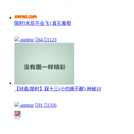
限时[米菲不会飞] 真孔葡萄
asmrqz

64

1123
【转载/限时】槑十三(小也睡不醒) 神秘10
asmrqz

91

1316