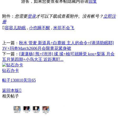
游客，如果您要查看本帖隐藏内容请
回复
附件：
您需要
登录
才可以下载或查看附件。没有帐号？
立即注
册

容容儿助眠
,
小也睡不醒
,
米菲不会飞
上一篇：
秋水 管麦 新道具+白鹿姬 主人的命令+[港清助眠耶]
3V+玛奇March2606月会限青花紧身裙
下一篇：
[潇潇杨] 熊+[沛沛] 揉 揉+柚可就睡觉 kou+梨落 月会
五月第四期+小鸟大王 近距离盯...
钻石办卡
帖子
130810
关注
65
返回本版

相关帖子