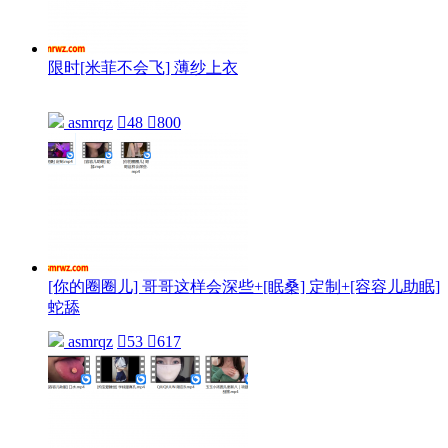
限时[米菲不会飞] 薄纱上衣
asmrqz

48

800
[你的圈圈儿] 哥哥这样会深些+[眠桑] 定制+[容容儿助眠]
蛇舔
asmrqz

53

617