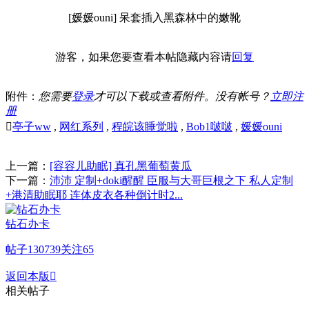
[媛媛ouni] 呆套插入黑森林中的嫩靴
游客，如果您要查看本帖隐藏内容请
回复
附件：
您需要
登录
才可以下载或查看附件。没有帐号？
立即注
册

亭子ww
,
网红系列
,
程皖该睡觉啦
,
Bob1啵啵
,
媛媛ouni
上一篇：
[容容儿助眠] 真孔黑葡萄黄瓜
下一篇：
沛沛 定制+doki醒醒 臣服与大哥巨根之下 私人定制
+港清助眠耶 连体皮衣各种倒计时2...
钻石办卡
帖子
130739
关注
65
返回本版

相关帖子