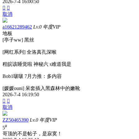
2026-7-4 16:00:50


取消
a16621289462
Lv.0 年度VIP
地板
[亭子ww] 黑丝
[网红系列] 全洛真孔深喉
程皖该睡觉啦 神秘六 s难道我是
Bob1啵啵 7月力推：多内容
[媛媛ouni] 呆套插入黑森林中的嫩靴
2026-7-4 16:19:50


取消
ZZ50465390
Lv.0 年度VIP
#
5
哥顶的不是帖子，是寂寞！