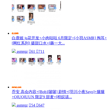
白鹿姬 ju花开发+小肉咕咕 6月限定+[小羽ASMR] 掏耳+
[网红系列] 摄甜口水+[薅一大...
asmrqz

61

711
乔安 高会内容+[Bob1啵啵] 剧情+[羽川小夜Sayo]+腿腿
+QIUQIUUN 限定9 甜麦+[程皖该...
asmrqz

54

647