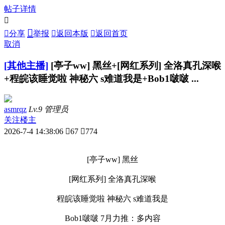
帖子详情



分享
举报

返回本版

返回首页
取消
[其他主播]
[亭子ww] 黑丝+[网红系列] 全洛真孔深喉
+程皖该睡觉啦 神秘六 s难道我是+Bob1啵啵 ...
asmrqz
Lv.9 管理员
关注楼主
2026-7-4 14:38:06

67

774
[亭子ww] 黑丝
[网红系列] 全洛真孔深喉
程皖该睡觉啦 神秘六 s难道我是
Bob1啵啵 7月力推：多内容