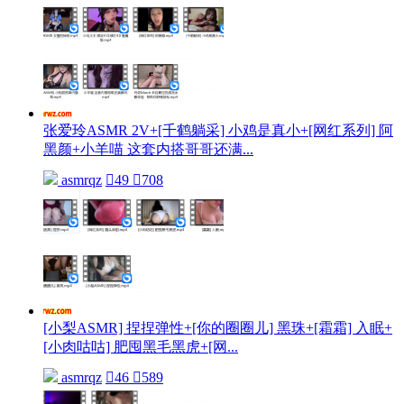
张爱玲ASMR 2V+[千鹤躺采] 小鸡是真小+[网红系列] 阿
黑颜+小羊喵 这套内搭哥哥还满...
asmrqz

49

708
[小梨ASMR] 捏捏弹性+[你的圈圈儿] 黑珠+[霜霜] 入眠+
[小肉咕咕] 肥囤黑毛黑虎+[网...
asmrqz

46

589