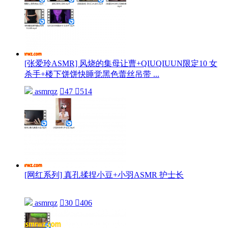
[张爱玲ASMR] 风烧的集母让曹+QIUQIUUN限定10 女
杀手+楼下饼饼快睡觉黑色蕾丝吊带 ...
asmrqz

47

514
[网红系列] 真孔揉捏小豆+小羽ASMR 护士长
asmrqz

30

406