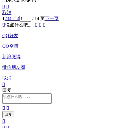
2026-7-4 16:36:13


取消
1
2
3
4
.. 14
/ 14 页
下一页

说点什么吧.....



QQ好友
QQ空间
新浪微博
微信朋友圈
取消

回复




