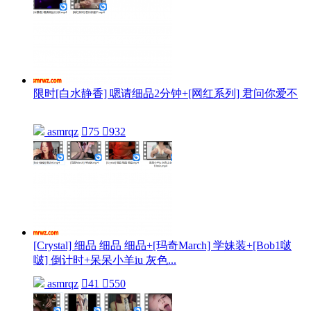
限时[白水静香] 嗯请细品2分钟+[网红系列] 君问你爱不
asmrqz

75

932
[Crystal] 细品 细品 细品+[玛奇March] 学妹装+[Bob1啵
啵] 倒计时+呆呆小羊iu 灰色...
asmrqz

41

550