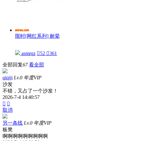
限时[网红系列] 耐晕
asmrqz

52

361
全部回复
67
看全部
qiqiji
Lv.0 年度VIP
沙发
不错，又占了一个沙发！
2026-7-4 14:40:57


取消
另一条线
Lv.0 年度VIP
板凳
啊啊啊啊啊啊啊啊啊