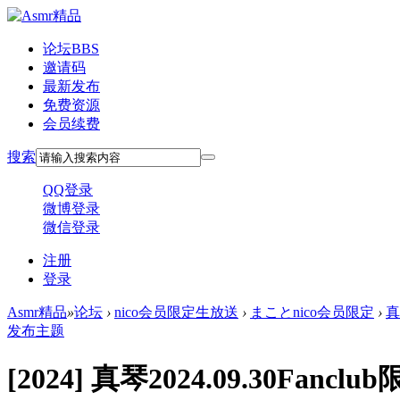
论坛
BBS
邀请码
最新发布
免费资源
会员续费
搜索
QQ登录
微博登录
微信登录
注册
登录
Asmr精品
»
论坛
›
nico会员限定生放送
›
まことnico会员限定
›
真
发布主题
[2024]
真琴2024.09.30Fancl