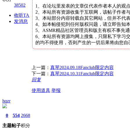
38502
1、在论坛里发表的文章仅代表作者本人的观
2、本站所有资源收集于互联网，该帖子作者与
收听TA
3、本站部分内容转载自其它网站，但并不代
发消息
4、如本帖侵犯到任何版权问题，请立即告知
5、ASMR精品社区管理员和版主有权不事先
6、本站所有资源均网上搜集，只限私下学习
的均不得使用，否则产生的一切后果将由您自
上一篇：
真琴2024.09.18Fanclub限定内容
下一篇：
真琴2024.10.31Fanclub限定内容
回复
使用道具
举报
hqzr
0
554
2668
主题
帖子
积分