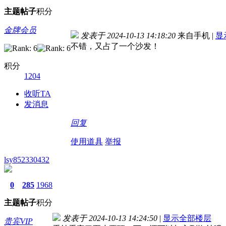
主题
帖子
积分
金牌会员
发表于 2024-10-13 14:18:20
来自手机
|
显
不错，又占了一个沙发！
积分
1204
收听TA
发消息
回复
使用道具
举报
lsy852330432
0
285
1968
主题
帖子
积分
发表于 2024-10-13 14:24:50
|
显示全部楼层
贵宾VIP