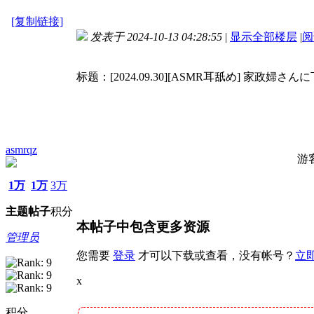
[复制链接]
发表于 2024-10-13 04:28:55
|
显示全部楼层
|
阅
标题：[2024.09.30][ASMR耳舐め] 
asmrqz
游
1万
1万
3万
主题
帖子
积分
本帖子中包含更多资源
管理员
您需要
登录
才可以下载或查看，没有帐号？
立
x
积分