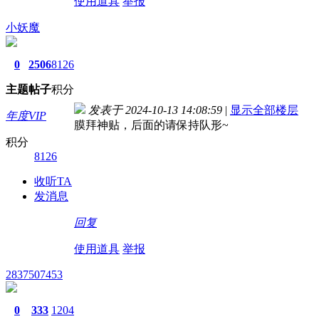
使用道具
举报
小妖魔
0
2506
8126
主题
帖子
积分
发表于 2024-10-13 14:08:59
|
显示全部楼层
年度VIP
膜拜神贴，后面的请保持队形~
积分
8126
收听TA
发消息
回复
使用道具
举报
2837507453
0
333
1204