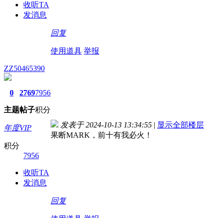
收听TA
发消息
回复
使用道具
举报
ZZ50465390
0
2769
7956
主题
帖子
积分
发表于 2024-10-13 13:34:55
|
显示全部楼层
年度VIP
果断MARK，前十有我必火！
积分
7956
收听TA
发消息
回复