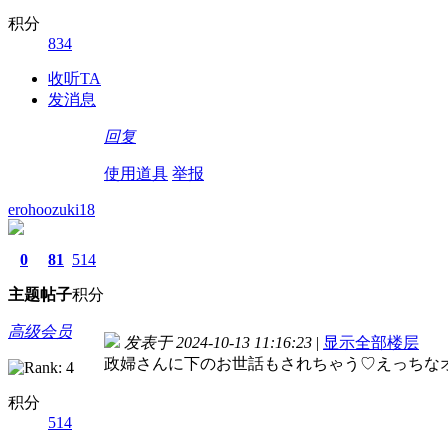
积分
834
收听TA
发消息
回复
使用道具
举报
erohoozuki18
0
81
514
主题
帖子
积分
高级会员
发表于 2024-10-13 11:16:23
|
显示全部楼层
政婦さんに下のお世話もされちゃう♡えっちな
积分
514