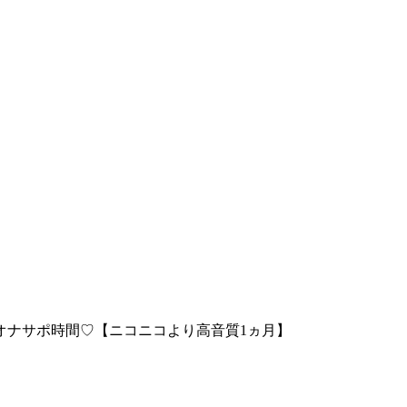
オナサポ時間♡【ニコニコより高音質1ヵ月】