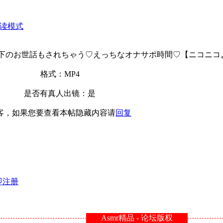
读模式
家政婦さんに下のお世話もされちゃう♡えっちなオナサポ時間♡【ニコニ
格式：MP4
是否有真人出镜：是
客，如果您要查看本帖隐藏内容请
回复
即注册
Asmr精品 - 论坛版权